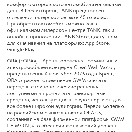
комфортом городского автомобиля на каждый
день. В России бренд TANK представлен
отдельной дилерской сетью в 45 городах.
Приобрести автомобиль можно как в
официальном дилерском центре TANK, так и
онлайн в приложении TANK Store, доступном
для скачивания на платформах: App Store,
Google Play.
ORA («ОРА») – бренд городских премиальных
электромобилей концерна Great Wall Motor,
представленный в октябре 2023 года. Бренд
ORA отражает стремление GWM сделать
передовые технологические решения
доступными и продвигать транспортные
средства, использующие «новую энергию», для
все более широкой аудитории. Первой моделью
на российском рынке является ORA 03,
созданная на базе фирменной платформы GWM
L.E.M.O.N., что обеспечивает высокий уровень
безопасности. Электромобили доступны для