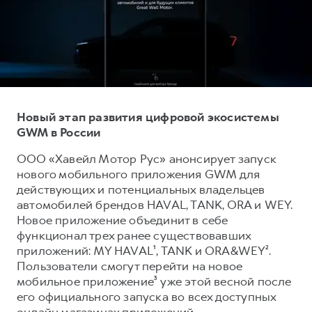
Тест-драйв
СЕРВИСНОЕ ОБСЛУЖИВАНИЕ
О дилере
Трейд-ин
Нулевое ТО
Наша команда
DARGO
DARGO X
Программа «Помощь на дороге»
Контакты
от 3 199 000 ₽
от 3 499 000 ₽
КРЕДИТ И СТРАХОВАНИЕ
Регламенты технического обслуживания
Кредитный калькулятор
Электронный ПТС
Новый этап развития цифровой экосистемы
GWM в России
Страхование
Кредит
ПОДДЕРЖКА
ООО «Хавейл Мотор Рус» анонсирует запуск
F7
F7X
нового мобильного приложения GWM для
GWM Безопасность
от 2 899 000 ₽
от 3 599 000 ₽
действующих и потенциальных владельцев
КОРПОРАТИВНЫМ КЛИЕНТАМ
Гарантия HAVAL
автомобилей брендов HAVAL, TANK, ORA и WEY.
Новое приложение объединит в себе
Для малого бизнеса
Мобильное приложение GWM
функционал трех ранее существовавших
Корпоративным клиентам
Программа «HAVAL Защита+»
приложений: MY HAVAL¹, TANK и ORA&WEY².
Пользователи смогут перейти на новое
Крупным корпоративным клиентам
Руководства по эксплуатации
POER
мобильное приложение³ уже этой весной после
от 3 449 000 ₽
Система управления автопарком
Подписки
его официального запуска во всех доступных
онлайн магазинах приложений.