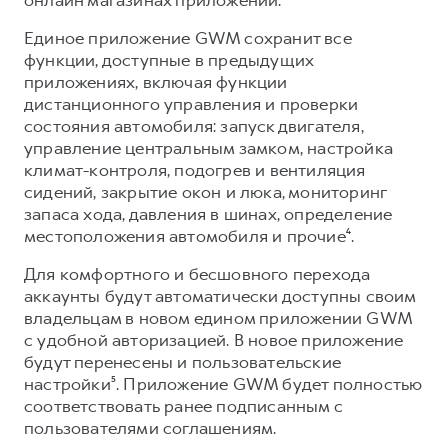
Сервис для корпоративных клиентов
HAVAL Лизинг
АКСЕССУАРЫ HAVAL
Единое приложение GWM сохранит все
функции, доступные в предыдущих
Автомобильные аксессуары
приложениях, включая функции
АКСЕССУАРЫ HAVAL
Коллекция CITY
дистанционного управления и проверки
состояния автомобиля: запуск двигателя,
Автомобильные аксессуары
Коллекция Базовая
управление центральным замком, настройка
Коллекция CITY
Коллекция Детская
климат-контроля, подогрев и вентиляция
сидений, закрытие окон и люка, мониторинг
Коллекция Базовая
запаса хода, давления в шинах, определение
Коллекция Детская
местоположения автомобиля и прочие⁴.
Для комфортного и бесшовного перехода
аккаунты будут автоматически доступны своим
владельцам в новом едином приложении GWM
с удобной авторизацией. В новое приложение
будут перенесены и пользовательские
настройки⁵. Приложение GWM будет полностью
соответствовать ранее подписанным с
пользователями соглашениям.