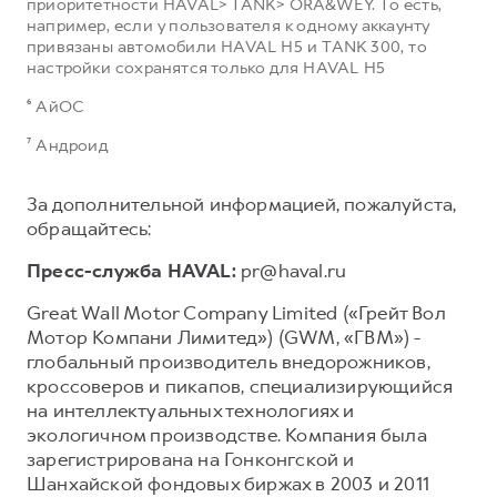
приоритетности HAVAL> TANK> ORA&WEY. То есть,
например, если у пользователя к одному аккаунту
привязаны автомобили HAVAL H5 и TANK 300, то
настройки сохранятся только для HAVAL H5
⁶ АйОС
⁷ Андроид
За дополнительной информацией, пожалуйста,
обращайтесь:
Пресс-служба HAVAL:
pr@haval.ru
Great Wall Motor Company Limited («Грейт Вол
Мотор Компани Лимитед») (GWM, «ГВМ») -
глобальный производитель внедорожников,
кроссоверов и пикапов, специализирующийся
на интеллектуальных технологиях и
экологичном производстве. Компания была
зарегистрирована на Гонконгской и
Шанхайской фондовых биржах в 2003 и 2011