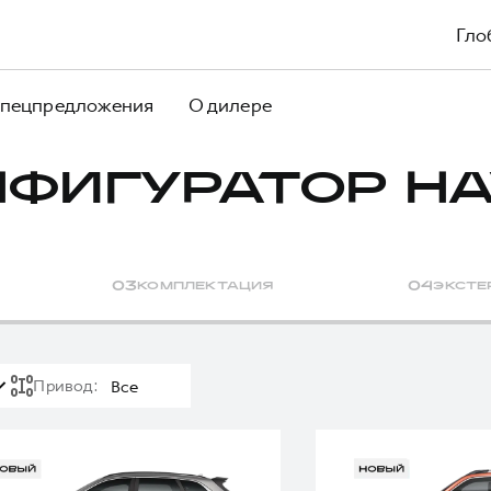
Гло
пецпредложения
О дилере
НФИГУРАТОР HA
0
3
КОМПЛЕКТАЦИЯ
0
4
ЭКСТЕ
Привод
:
Все