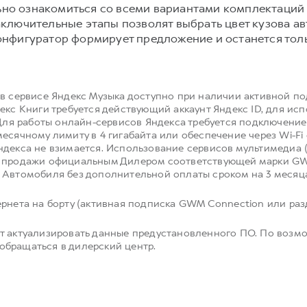
но ознакомиться со всеми вариантами комплектаций
ключительные этапы позволят выбрать цвет кузова а
онфигуратор формирует предложение и останется толь
 в сервисе Яндекс Музыка доступно при наличии активной п
екс Книги требуется действующий аккаунт Яндекс ID, для ис
 Для работы онлайн-сервисов Яндекса требуется подключение 
есячному лимиту в 4 гигабайта или обеспечение через Wi-F
ндекса не взимается. Использование сервисов мультимедиа 
й продажи официальным Дилером соответствующей марки GW
 Автомобиля без дополнительной оплаты сроком на 3 месяц
рнета на борту (активная подписка GWM Connection или разд
т актуализировать данные предустановленного ПО. По возм
бращаться в дилерский центр.