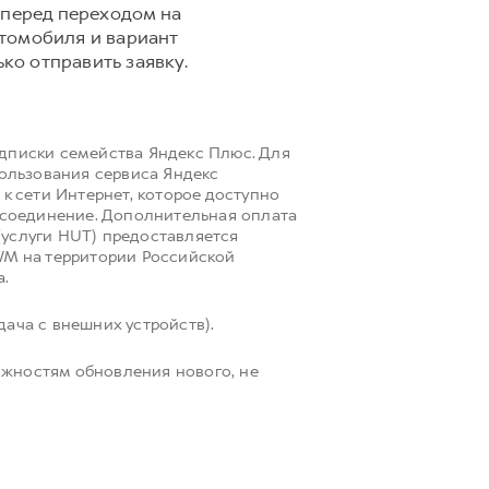
 перед переходом на
втомобиля и вариант
ко отправить заявку.
одписки семейства Яндекс Плюс. Для
пользования сервиса Яндекс
к сети Интернет, которое доступно
i соединение. Дополнительная оплата
(услуги HUT) предоставляется
M на территории Российской
а.
ача с внешних устройств).
ожностям обновления нового, не