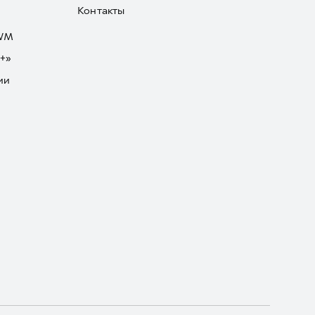
Контакты
GWM
+»
ии