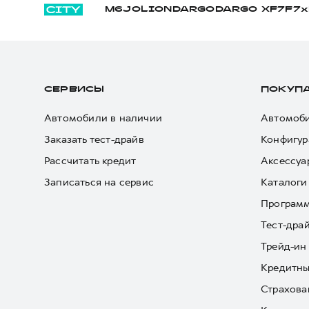
M6
JOLION
DARGO
DARGO Х
F7
F7x
СЕРВИСЫ
ПОКУП
Автомобили в наличии
Автомоби
Заказать тест-драйв
Конфигур
Рассчитать кредит
Аксессуа
Записаться на сервис
Каталоги
Програм
Тест-дра
Трейд-ин
Кредитны
Страхова