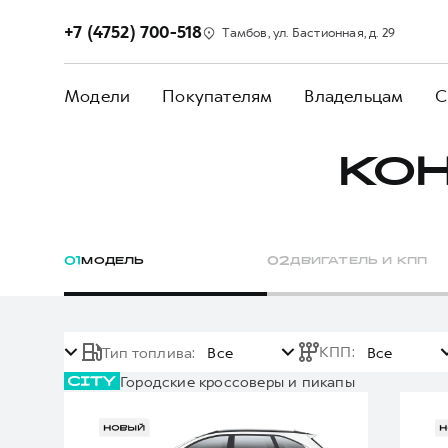
+7 (4752) 700-518
Тамбов, ул. Бастионная, д. 29
Модели
Покупателям
Владельцам
С
КО
0
1
МОДЕЛЬ
0
2
ДВИГАТЕЛЬ И КПП
КПП
:
Тип топлива
:
Все
Все
Городские кроссоверы и пикапы