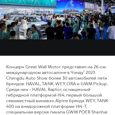
Тест-драйв
СЕРВИСНОЕ ОБСЛУЖИВАНИЕ
О дилере
Трейд-ин
Нулевое ТО
Наша команда
DARGO
DARGO X
Программа «Помощь на дороге»
Контакты
от 3 199 000 ₽
от 3 499 000 ₽
КРЕДИТ И СТРАХОВАНИЕ
Регламенты технического обслуживания
Кредитный калькулятор
Электронный ПТС
Страхование
Кредит
ПОДДЕРЖКА
F7
F7X
GWM Безопасность
Концерн Great Wall Motor представил на 26-ом
от 2 899 000 ₽
от 3 599 000 ₽
международном автосалоне в Чэнду¹ 2023
КОРПОРАТИВНЫМ КЛИЕНТАМ
Гарантия HAVAL
Chengdu Auto Show более 30 автомобилей пяти
Для малого бизнеса
Мобильное приложение GWM
брендов: HAVAL, TANK, WEY, ORA и GWM Pickup.
Среди них – HAVAL Raptor, оснащенный
Корпоративным клиентам
Программа «HAVAL Защита+»
гибридной платформой Hi4, первый большой
Крупным корпоративным клиентам
Руководства по эксплуатации
семиместный минивэн Alpine бренда WEY, TANK
POER
400 на внедорожной платформе Hi4-T,
от 3 449 000 ₽
Система управления автопарком GWM Fleet
Подписки
специальная версия пикапа GWM POER Shanhai