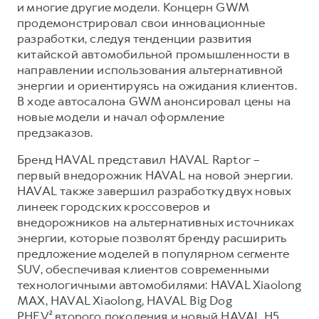
Сервис для корпоративных клиентов
и многие другие модели. Концерн GWM
продемонстрировал свои инновационные
HAVAL Лизинг
АКСЕССУАРЫ HAVAL
разработки, следуя тенденции развития
Автомобильные аксессуары
китайской автомобильной промышленности в
направлении использования альтернативной
АКСЕССУАРЫ HAVAL
Коллекция CITY
энергии и ориентируясь на ожидания клиентов.
Автомобильные аксессуары
Коллекция Базовая
В ходе автосалона GWM анонсировал цены на
новые модели и начал оформление
Коллекция CITY
Коллекция Детская
предзаказов.
Коллекция Базовая
Бренд HAVAL представил HAVAL Raptor –
Коллекция Детская
первый внедорожник HAVAL на новой энергии.
HAVAL также завершил разработку двух новых
линеек городских кроссоверов и
внедорожников на альтернативных источниках
энергии, которые позволят бренду расширить
предложение моделей в популярном сегменте
SUV, обеспечивая клиентов современными
технологичными автомобилями: HAVAL Xiaolong
MAX, HAVAL Xiaolong, HAVAL Big Dog
PHEV² второго поколения и новый HAVAL H5.