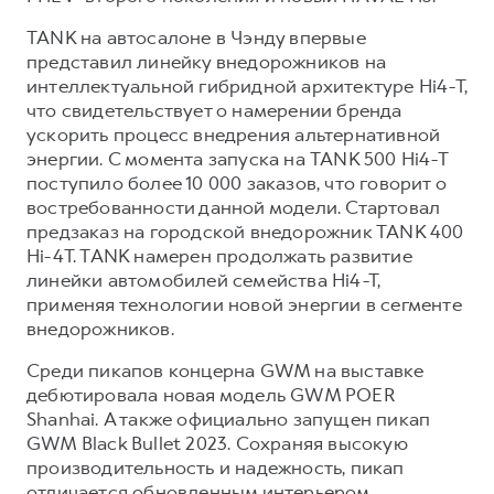
TANK на автосалоне в Чэнду впервые
представил линейку внедорожников на
интеллектуальной гибридной архитектуре Hi4-T,
что свидетельствует о намерении бренда
ускорить процесс внедрения альтернативной
энергии. С момента запуска на TANK 500 Hi4-T
поступило более 10 000 заказов, что говорит о
востребованности данной модели. Стартовал
предзаказ на городской внедорожник TANK 400
Hi-4T. TANK намерен продолжать развитие
линейки автомобилей семейства Hi4-T,
применяя технологии новой энергии в сегменте
внедорожников.
Среди пикапов концерна GWM на выставке
дебютировала новая модель GWM POER
Shanhai. А также официально запущен пикап
GWM Black Bullet 2023. Сохраняя высокую
производительность и надежность, пикап
отличается обновленным интерьером,