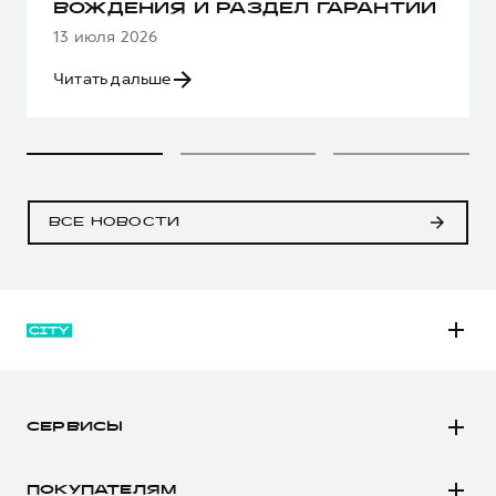
ВОЖДЕНИЯ И РАЗДЕЛ ГАРАНТИИ
13 июля 2026
Читать дальше
ВСЕ НОВОСТИ
M6
JOLION
СЕРВИСЫ
DARGO
Автомобили в наличии
DARGO Х
ПОКУПАТЕЛЯМ