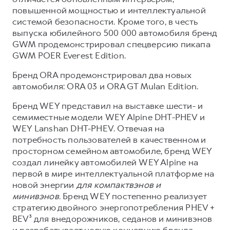
повышенной мощностью и интеллектуальной
системой безопасности. Кроме того, в честь
выпуска юбилейного 500 000 автомобиля бренд
GWM продемонстрировал спецверсию пикапа
GWM POER Everest Edition.
Бренд ORA продемонстрировал два новых
автомобиля: ORA 03 и ORA GT Mulan Edition.
Бренд WEY представил на выставке шести- и
семиместные модели WEY Alpine DHT-PHEV и
WEY Lanshan DHT-PHEV. Отвечая на
потребность пользователей в качественном и
просторном семейном автомобиле, бренд WEY
создал линейку автомобилей WEY Alpine на
первой в мире интеллектуальной платформе на
новой энергии
для компактвэнов и
минивэнов.
Бренд WEY постепенно реализует
стратегию двойного энергопотребления PHEV +
BEV³ для внедорожников, седанов и минивэнов
и разрабатывает новую концепцию бренда,