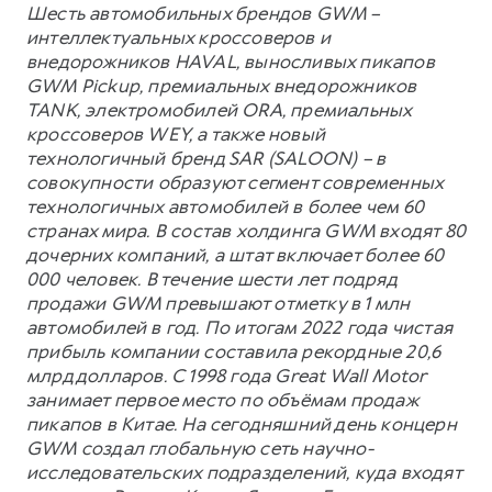
Шесть автомобильных брендов GWM –
интеллектуальных кроссоверов и
внедорожников HAVAL, выносливых пикапов
GWM Pickup, премиальных внедорожников
TANK, электромобилей ORA, премиальных
кроссоверов WEY, а также новый
технологичный бренд SAR (SALOON) – в
совокупности образуют сегмент современных
технологичных автомобилей в более чем 60
странах мира. В состав холдинга GWM входят 80
дочерних компаний, а штат включает более 60
000 человек. В течение шести лет подряд
продажи GWM превышают отметку в 1 млн
автомобилей в год. По итогам 2022 года чистая
прибыль компании составила рекордные 20,6
млрд долларов. С 1998 года Great Wall Motor
занимает первое место по объёмам продаж
пикапов в Китае. На сегодняшний день концерн
GWM создал глобальную сеть научно-
исследовательских подразделений, куда входят