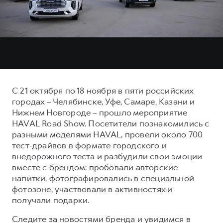
Тест-драйв
СЕРВИСНОЕ ОБСЛУЖИВАНИЕ
О дилере
Трейд-ин
Нулевое ТО
Наша команда
DARGO
DARGO X
Программа «Помощь на дороге»
Контакты
от 3 199 000 ₽
от 3 499 000 ₽
КРЕДИТ И СТРАХОВАНИЕ
Регламенты технического обслуживания
Кредитный калькулятор
Электронный ПТС
С 21 октября по 18 ноября в пяти российских
Страхование
городах – Челябинске, Уфе, Самаре, Казани и
Кредит
Нижнем Новгороде – прошло мероприятие
ПОДДЕРЖКА
F7
F7X
HAVAL Road Show. Посетители познакомились с
GWM Безопасность
от 2 899 000 ₽
от 3 599 000 ₽
разными моделями HAVAL, провели около 700
КОРПОРАТИВНЫМ КЛИЕНТАМ
Гарантия HAVAL
тест-драйвов в формате городского и
внедорожного теста и разбудили свои эмоции
Для малого бизнеса
Мобильное приложение GWM
вместе с брендом: пробовали авторские
Корпоративным клиентам
Программа «HAVAL Защита+»
напитки, фотографировались в специальной
фотозоне, участвовали в активностях и
Крупным корпоративным клиентам
Руководства по эксплуатации
получали подарки.
POER
от 3 449 000 ₽
Система управления автопарком GWM Fleet
Подписки
Следите за новостями бренда и увидимся в