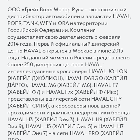
ООО «Грейт Волл Мотор Рус» – эксклюзивный
дистрибьютор автомобилей и запчастей HAVAL,
POER, TANK, WEY и ORA на территории
Российской Федерации. Компания
осуществляет свою деятельность с февраля
2014 года. Первый официальный дилерский
центр HAVAL открылся в Москве в июне 2015
года. На данный момент в России представлено
более 250 дилерских центров HAVAL:
интеллектуальные кроссоверы HAVAL JOLION
(ХАВЕЙЛ ДЖО́ЛИОН), HAVAL DARGO (ХАВЕЙЛ
ДА́РГО), HAVAL М6 (ХАВЕЙЛ M6), HAVAL F7
(ХАВЕЙЛ Ф7) и HAVAL F7x (ХАВЕЙЛ Ф7 Икс)
представлены в дилерской сети HAVAL CITY
(ХАВЕЙЛ СИТИ), а кроссоверы повышенной
проходимости и рамные внедорожники бренда
HAVAL H3 (ХАВЕЙЛ Эйч 3), HAVAL H9 (ХАВЕЙЛ
Эйч 9), HAVAL H5 (ХАВЕЙЛ Эйч 5) и HAVAL H7
(ХАВЕЙЛ Эйч 7) – в сети HAVAL PRO (ХАВЕЙЛ
ПРО).