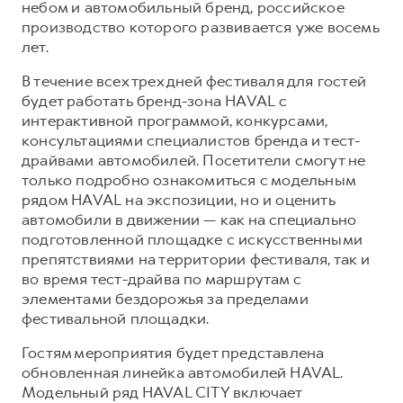
Сервис для корпоративных клиентов
небом и автомобильный бренд, российское
производство которого развивается уже восемь
HAVAL Лизинг
АКСЕССУАРЫ HAVAL
лет.
Автомобильные аксессуары
В течение всех трех дней фестиваля для гостей
АКСЕССУАРЫ HAVAL
Коллекция CITY
будет работать бренд-зона HAVAL с
Автомобильные аксессуары
Коллекция Базовая
интерактивной программой, конкурсами,
консультациями специалистов бренда и тест-
Коллекция CITY
Коллекция Детская
драйвами автомобилей. Посетители смогут не
Коллекция Базовая
только подробно ознакомиться с модельным
рядом HAVAL на экспозиции, но и оценить
Коллекция Детская
автомобили в движении — как на специально
подготовленной площадке с искусственными
препятствиями на территории фестиваля, так и
во время тест-драйва по маршрутам с
элементами бездорожья за пределами
фестивальной площадки.
Гостям мероприятия будет представлена
обновленная линейка автомобилей HAVAL.
Модельный ряд HAVAL CITY включает