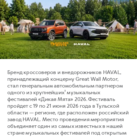
Тест-драйв
СЕРВИСНОЕ ОБСЛУЖИВАНИЕ
О дилере
Трейд-ин
Нулевое ТО
Наша команда
DARGO
DARGO X
Программа «Помощь на дороге»
Контакты
от 3 199 000 ₽
от 3 499 000 ₽
КРЕДИТ И СТРАХОВАНИЕ
Регламенты технического обслуживания
Кредитный калькулятор
Электронный ПТС
Страхование
Кредит
ПОДДЕРЖКА
Бренд кроссоверов и внедорожников HAVAL,
F7
F7X
принадлежащий концерну Great Wall Motor,
GWM Безопасность
от 2 899 000 ₽
от 3 599 000 ₽
стал генеральным автомобильным партнером
КОРПОРАТИВНЫМ КЛИЕНТАМ
Гарантия HAVAL
одного из крупнейших¹ музыкальных
Для малого бизнеса
Мобильное приложение GWM
фестивалей «Дикая Мята» 2026. Фестиваль
пройдет с 19 по 21 июня 2026 года в Тульской
Корпоративным клиентам
Программа «HAVAL Защита+»
области — регионе, где расположен российский
Крупным корпоративным клиентам
Руководства по эксплуатации
завод HAVAL. Место проведения мероприятия
POER
объединяет один из самых известных в нашей
от 3 449 000 ₽
Система управления автопарком
Подписки
стране музыкальных фестивалей под открытым