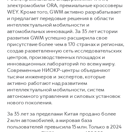
Сервис для корпоративных клиентов
электромобили ORA, премиальные кроссоверы
HAVAL Лизинг
АКСЕССУАРЫ HAVAL
WEY. Кроме того, GWM активно разрабатывает
и предлагает передовые решения в области
Автомобильные аксессуары
интеллектуальной мобильности и
АКСЕССУАРЫ HAVAL
Коллекция CITY
автомобильных инноваций. За 35 лет истории
развития GWM успешно расширила свое
Автомобильные аксессуары
Коллекция Базовая
присутствие более чем в 170 странах и регионах,
Коллекция CITY
Коллекция Детская
создав разветвленную сеть исследовательских
центров, производственных площадок и
Коллекция Базовая
инновационных лабораторий по всему миру.
Коллекция Детская
Современные НИОКР-центры объединяют
тысячи инженеров и экспертов, которые
активно работают над развитием
интеллектуальной мобильности, систем
автономного управления и силовых установок
нового поколения.
За 35 лет за пределами Китая продано более
2 млн автомобилей, а мировая база
пользователей превысила 15 млн. Только в 2024