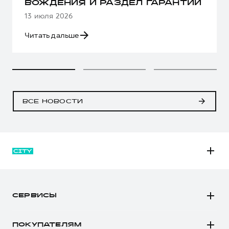
ВОЖДЕНИЯ И РАЗДЕЛ ГАРАНТИИ
13 июля 2026
Читать дальше
ВСЕ НОВОСТИ
M6
JOLION
СЕРВИСЫ
DARGO
Автомобили в наличии
DARGO Х
ПОКУПАТЕЛЯМ