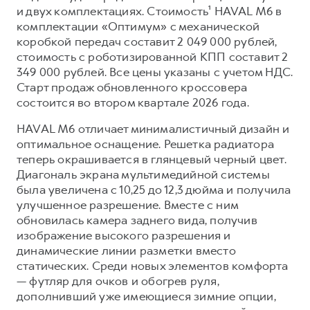
Сервис для корпоративных клиентов
и двух комплектациях. Cтоимость¹ HAVAL M6 в
HAVAL Лизинг
АКСЕССУАРЫ HAVAL
комплектации «Оптимум» с механической
коробкой передач составит 2 049 000 рублей,
Автомобильные аксессуары
стоимость с роботизированной КПП составит 2
АКСЕССУАРЫ HAVAL
Коллекция CITY
349 000 рублей. Все цены указаны с учетом НДС.
Старт продаж обновленного кроссовера
Автомобильные аксессуары
Коллекция Базовая
состоится во втором квартале 2026 года.
Коллекция CITY
Коллекция Детская
HAVAL M6 отличает минималистичный дизайн и
Коллекция Базовая
оптимальное оснащение. Решетка радиатора
Коллекция Детская
теперь окрашивается в глянцевый черный цвет.
Диагональ экрана мультимедийной системы
была увеличена с 10,25 до 12,3 дюйма и получила
улучшенное разрешение. Вместе с ним
обновилась камера заднего вида, получив
изображение высокого разрешения и
динамические линии разметки вместо
статических. Среди новых элементов комфорта
— футляр для очков и обогрев руля,
дополнивший уже имеющиеся зимние опции,