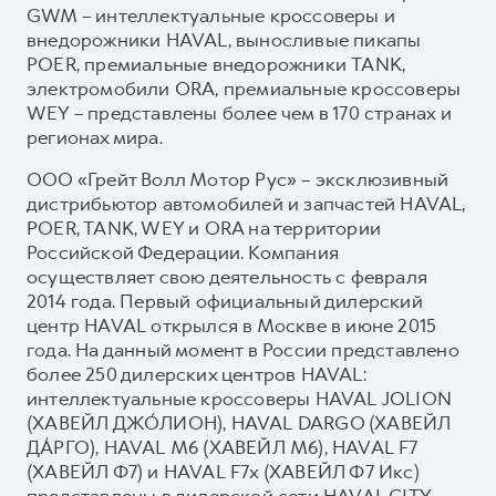
GWM – интеллектуальные кроссоверы и
внедорожники HAVAL, выносливые пикапы
POER, премиальные внедорожники TANK,
электромобили ORA, премиальные кроссоверы
WEY – представлены более чем в 170 странах и
регионах мира.
ООО «Грейт Волл Мотор Рус» – эксклюзивный
дистрибьютор автомобилей и запчастей HAVAL,
POER, TANK, WEY и ORA на территории
Российской Федерации. Компания
осуществляет свою деятельность с февраля
2014 года. Первый официальный дилерский
центр HAVAL открылся в Москве в июне 2015
года. На данный момент в России представлено
более 250 дилерских центров HAVAL:
интеллектуальные кроссоверы HAVAL JOLION
(ХАВЕЙЛ ДЖО́ЛИОН), HAVAL DARGO (ХАВЕЙЛ
ДА́РГО), HAVAL М6 (ХАВЕЙЛ M6), HAVAL F7
(ХАВЕЙЛ Ф7) и HAVAL F7x (ХАВЕЙЛ Ф7 Икс)
представлены в дилерской сети HAVAL CITY