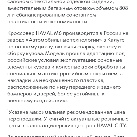
салоном с текстильной отделкой сидений,
вместительным багажным отсеком объемом 808
л и сбалансированным сочетанием
практичности и экономичности.
Кроссовер HAVAL M6 производится в России на
заводе «Автомобильные технологии» в Калуге
по полному циклу, включая сварку, окраску и
сборку кузова. Модель прошла адаптацию под
российские условия эксплуатации: основные
элементы кузова и колесные арки обработаны
специальным антикоррозийным покрытием, а
накладки из неокрашенного пластика,
расположенные по низу переднего и заднего
бамперов и дверей, более устойчивы к
внешнему воздействию.
¹Указана максимальная рекомендованная цена
перепродажи. Уточняйте актуальные розничные
цены в салонах дилерских центров HAVAL CITY.
За дополнительной информацией, пожалуйста,