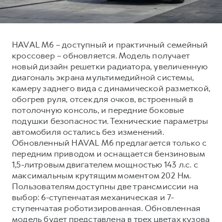
Тест-драйв
СЕРВИСНОЕ ОБСЛУЖИВАНИЕ
О дилере
Трейд-ин
Нулевое ТО
Наша команда
HAVAL M6 – доступный и практичный семейный
DARGO
DARGO X
Программа «Помощь на дороге»
Контакты
от 3 199 000 ₽
от 3 499 000 ₽
кроссовер – обновляется. Модель получает
КРЕДИТ И СТРАХОВАНИЕ
Регламенты технического обслуживания
новый дизайн решетки радиатора, увеличенную
диагональ экрана мультимедийной системы,
Кредитный калькулятор
Электронный ПТС
камеру заднего вида с динамической разметкой,
Страхование
обогрев руля, отсек для очков, встроенный в
потолочную консоль, и передние боковые
Кредит
ПОДДЕРЖКА
подушки безопасности. Технические параметры
F7
F7X
GWM Безопасность
от 2 899 000 ₽
от 3 599 000 ₽
автомобиля остались без изменений.
Обновленный HAVAL M6 предлагается только с
КОРПОРАТИВНЫМ КЛИЕНТАМ
Гарантия HAVAL
передним приводом и оснащается бензиновым
Для малого бизнеса
Мобильное приложение GWM
1,5-литровым двигателем мощностью 143 л.с. с
максимальным крутящим моментом 202 Нм.
Корпоративным клиентам
Программа «HAVAL Защита+»
Пользователям доступны две трансмиссии на
Крупным корпоративным клиентам
Руководства по эксплуатации
выбор: 6-ступенчатая механическая и 7-
POER
от 3 449 000 ₽
Система управления автопарком GWM Fleet
Подписки
ступенчатая роботизированная. Обновленная
модель будет представлена в трех цветах кузова