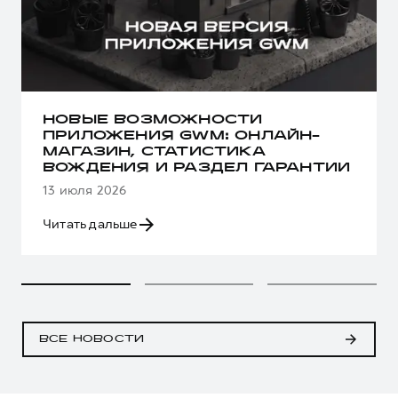
Сервис для корпоративных клиентов
HAVAL Лизинг
АКСЕССУАРЫ HAVAL
Автомобильные аксессуары
АКСЕССУАРЫ HAVAL
Коллекция CITY
Автомобильные аксессуары
Коллекция Базовая
НОВЫЕ ВОЗМОЖНОСТИ
ПРИЛОЖЕНИЯ GWM: ОНЛАЙН-
Коллекция CITY
Коллекция Детская
МАГАЗИН, СТАТИСТИКА
ВОЖДЕНИЯ И РАЗДЕЛ ГАРАНТИИ
Коллекция Базовая
13 июля 2026
Коллекция Детская
Читать дальше
ВСЕ НОВОСТИ