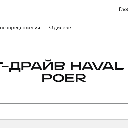
Гло
пецпредложения
О дилере
Т-ДРАЙВ HAVAL
POER