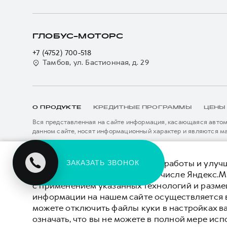
ГЛОБУС-МОТОРС
+7 (4752) 700-518
Тамбов, ул. Бастионная, д. 29
О ПРОДУКТЕ
КРЕДИТНЫЕ ПРОГРАММЫ
ЦЕНЫ
Вся представленная на сайте информация, касающаяся автомо
данном сайте, носят информационный характер и являются м
подробной информации просьба обращаться к ближайшему офиц
****На некоторых автомобилях HAVAL может отсутствовать с
Показать все
данном сайте информация может быть изменена в любое врем
*5 лет поддержки включают 3 года гарантии и 2 года дополни
Для обеспечения оптимальной работы и улучш
ЗАКАЗАТЬ ЗВОНОК
описанных в сервисной книжке владельца автомобиля и на да
системы веб-аналитики (в том числе Яндекс.М
внесения изменений в гарантийную политику без предварител
с применением указанных технологий и разм
© 2026 ООО «Грейт Волл Мотор Рус»
Политика
информации на нашем сайте осуществляется 
© 2026 ООО «Глобус-Моторс»
можете отключить файлы куки в настройках в
означать, что вы не можете в полной мере исп