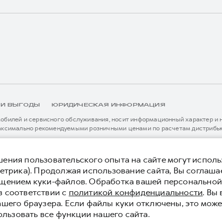
 И ВЫГОДЫ
ЮРИДИЧЕСКАЯ ИНФОРМАЦИЯ
билей и сервисного обслуживания, носит информационный характер и не
аксимально рекомендуемыми розничными ценами по расчетам дистрибью
иальному дилеру ООО «Грейт Волл Мотор Рус» либо по телефону Горячей 
истема / устройство вызова экстренных оперативных служб (блок ЭРА-
я без предварительного уведомления.
тельной сервисной поддержки. Информация в данном разделе носит озна
ения пользовательского опыта на сайте могут исполь
нной странице, приоритет отдается сведениям, указанным в сервисной к
етрика). Продолжая использование сайта, Вы соглаша
ьного уведомления.
ещением куки-файлов. Обработка вашей персонально
 конфиденциальности
Юридическая информация
в соответствии с
политикой конфиденциальности
. Вы
ашего браузера. Если файлы куки отключены, это може
ользовать все функции нашего сайта.