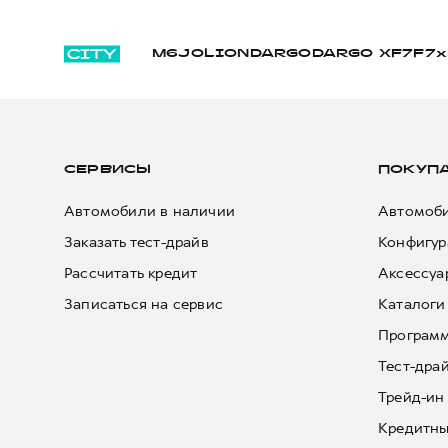
M6
JOLION
DARGO
DARGO Х
F7
F7x
СЕРВИСЫ
ПОКУП
Автомобили в наличии
Автомоби
Заказать тест-драйв
Конфигур
Рассчитать кредит
Аксессуа
Записаться на сервис
Каталоги
Програм
Тест-дра
Трейд-ин
Кредитны