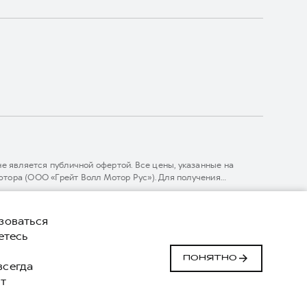
 является публичной офертой. Все цены, указанные на
тора (ООО «Грейт Волл Мотор Рус»). Для получения
линии 8 (800) 511-59-86, либо на сайте. Опубликованная на
ГЛОНАСС).
комительный характер. При наличии расхождений в условиях,
зоваться
нижке. ООО «Грейт Волл Мотор Рус» оставляет за собой право
етесь
й
Сделано в ПЕРКС
ПОНЯТНО
 всегда
т